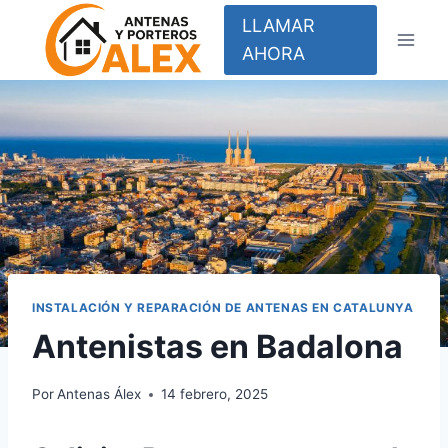
Saltar
LLAMAR
al
AHORA
contenido
INSTALACIÓN Y REPARACIÓN DE ANTENAS EN CATALUNYA
Antenistas en Badalona
Por
Antenas Álex
14 febrero, 2025