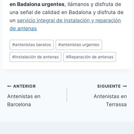
en Badalona urgentes
, llámanos y disfruta de
una señal de calidad en Badalona y disfruta de
un
servicio integral de instalación y reparación
de antenas
Etiquetas
#
antenistas baratos
#
antenistas urgentes
de
#
Instalación de antenas
#
Reparación de antenas
la
entrada:
Navegación
ANTERIOR
SIGUIENTE
Antenistas en
Antenistas en
de
Barcelona
Terrassa
entradas